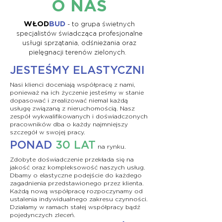
O NAS
WŁOD
BUD
-
to grupa świetnych
specjalistów świadcząca profesjonalne
usługi sprzątania, odśnieżania oraz
pielęgnacji terenów zielonych.
JESTEŚMY ELASTYCZNI
Nasi klienci doceniają współpracę z nami,
ponieważ na ich życzenie jesteśmy w stanie
dopasować i zrealizować niemal każdą
usługę związaną z nieruchomością.
Nasz
zespół wykwalifikowanych i doświadczonych
pracowników dba o każdy najmniejszy
szczegół w swojej pracy.
PONAD
30 LAT
na rynku.
Zdobyte doświadczenie przekłada się na
jakość oraz kompleksowość naszych usług.
Dbamy o elastyczne podejście do każdego
zagadnienia przedstawionego przez klienta.
Każdą nową współpracę rozpoczynamy od
ustalenia indywidualnego zakresu czynności.
Działamy w ramach stałej współpracy bądź
pojedynczych zleceń.