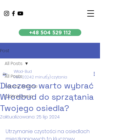
+48 504 529 112
Post
All Posts
Włod-Bud
All Posts
1 kwi 2024
2 minut(y) czytania
Dlaczego warto wybrać
Tereny Zielone
Włodbud do sprzątania
Odśnieżanie
Twojego osiedla?
Zaktualizowano:
25 lip 2024
Utrzymanie czystości na osiedlach 
mieszkaniowych to kluczowy 